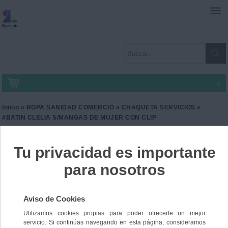
0
Inicio
»
ROPA SANIDAD COMERCIO
»
CHAQUETA SERVICIOS
»
#BATIN CLELIA S/MANGAS DE MUJER CON CLIP
#BATIN CLELIA S/MANGAS
DE MUJER CON CLIP
Ref. SG-28SC0092
29,40 €
IVA incl.
24,30 €
IVA no Incl.