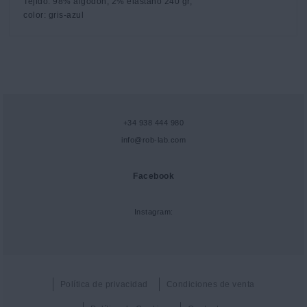
Tejido: 98% algodón, 2% elastano 240 gr,

color: gris-azul
+34 938 444 980
info@rob-lab.com
Facebook
Instagram:
Política de privacidad
Condiciones de venta