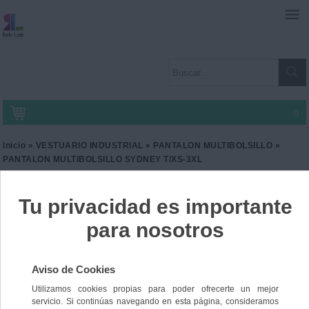
0
Inicio
»
VESTUARIO INDUSTRIAL
»
PANTALON MULTIBOLSILLO
»
PANTALON MULTIBOLSILLO SYDNEY T/XS-3XL
PANTALON
MULTIBOLSILLO SYDNEY
T/XS-3XL
Ref. SG-20PA1165
35,90 €
IVA incl.
29,67 €
IVA no Incl.