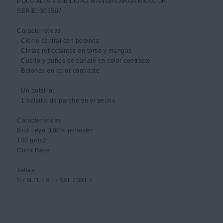
POLO ALTA VISIBILIDAD MANGA LARGA BICOLOR

SERIE: 305507

Características:

- Cierre central con botones

- Cintas reflectantes en torso y mangas

- Cuello y puños de canalé en color contraste

- Botones en color contraste

- Un bolsillo:

- 1 bolsillo de parche en el pecho

Características: 

Brid - eye. 100% poliéster 

140 gr/m2 

Color Base 

Tallas 

S / M / L / XL / XXL / 3XL /