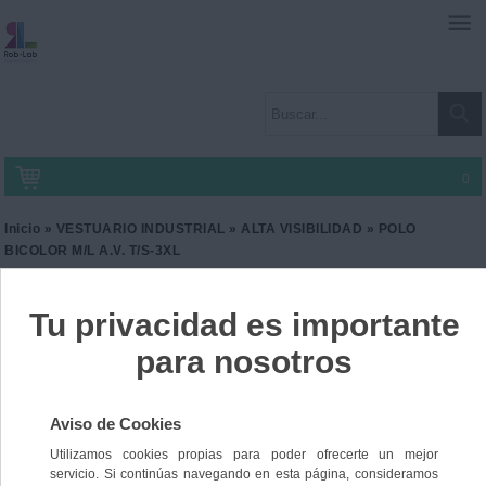
0
Inicio
»
VESTUARIO INDUSTRIAL
»
ALTA VISIBILIDAD
» POLO
BICOLOR M/L A.V. T/S-3XL
POLO BICOLOR M/L A.V.
T/S-3XL
Ref. VC-305507
15,90 €
IVA incl.
13,14 €
IVA no Incl.