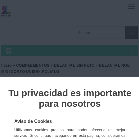
0
Inicio
»
COMPLEMENTOS
»
DELANTAL SIN PETO
» DELANTAL NOE
MINI CORTO UNISEX POL/ALG
DELANTAL NOE MINI
CORTO UNISEX POL/ALG
Ref. SG-28PZ0379
16,20 €
IVA incl.
13,39 €
IVA no Incl.