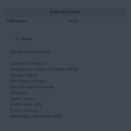
Especificaciones
Fabricante:
SIGGI
F. Técnica
DELANTAL CORTO NO

SIGGI ART.28PZ0379

GREMBIULE UNISEX / UNISEX APRON

Tessuto / Fabric

35% Cotone / Cotton

65% Poliestere/ Polyester

195 gr/m2

Taglie / Sizes

UNICA / ONE SIZE

Colori / Colours

Nero-Grigio / Black-Grey 9592