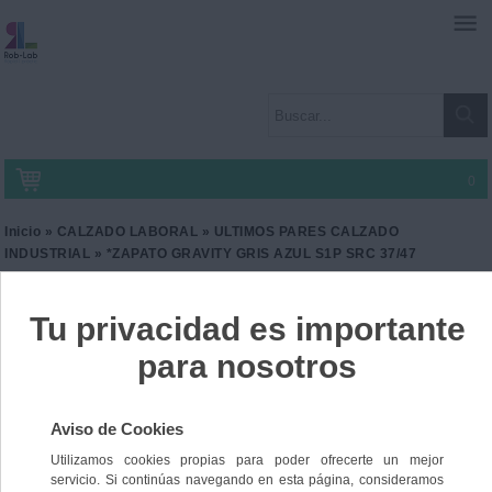
0
Inicio
»
CALZADO LABORAL
»
ULTIMOS PARES CALZADO
INDUSTRIAL
» *ZAPATO GRAVITY GRIS AZUL S1P SRC 37/47
*ZAPATO GRAVITY GRIS
AZUL S1P SRC 37/47
Ref. JH-85800-3
66,90 €
IVA incl.
55,29 €
IVA no Incl.