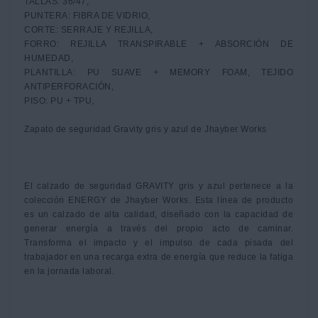
TALLAS: 36/47,

PUNTERA: FIBRA DE VIDRIO,

CORTE: SERRAJE Y REJILLA,

FORRO: REJILLA TRANSPIRABLE + ABSORCIÓN DE 
HUMEDAD,

PLANTILLA: PU SUAVE + MEMORY FOAM, TEJIDO 
ANTIPERFORACIÓN,

PISO: PU + TPU,

Zapato de seguridad Gravity gris y azul de Jhayber Works

El calzado de seguridad GRAVITY gris y azul pertenece a la 
colección ENERGY de Jhayber Works. Esta línea de producto 
es un calzado de alta calidad, diseñado con la capacidad de 
generar energía a través del propio acto de caminar. 
Transforma el impacto y el impulso de cada pisada del 
trabajador en una recarga extra de energía que reduce la fatiga 
en la jornada laboral.
