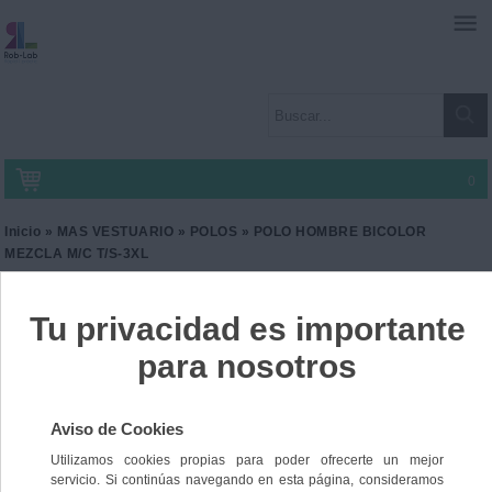
0
Inicio
»
MAS VESTUARIO
»
POLOS
» POLO HOMBRE BICOLOR
MEZCLA M/C T/S-3XL
POLO HOMBRE BICOLOR
MEZCLA M/C T/S-3XL
Ref. CA-K232
19,90 €
IVA incl.
16,45 €
IVA no Incl.