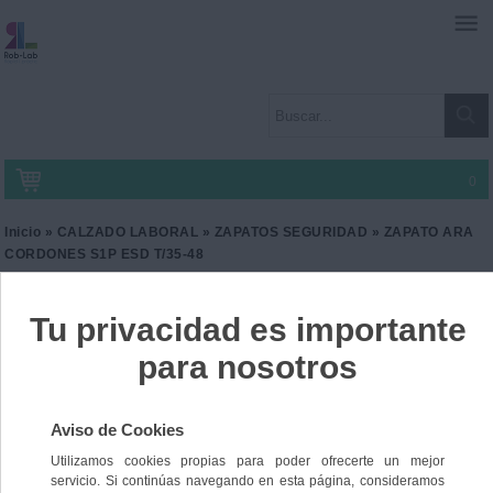
0
Inicio
»
CALZADO LABORAL
»
ZAPATOS SEGURIDAD
» ZAPATO ARA
CORDONES S1P ESD T/35-48
ZAPATO ARA CORDONES
S1P ESD T/35-48
Ref. LA-ARA
78,65 €
IVA incl.
65,00 €
IVA no Incl.