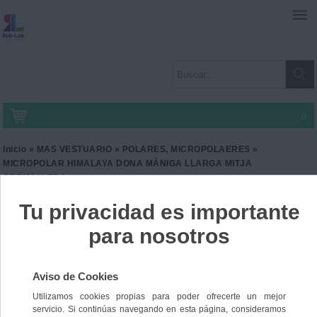
0
Inicio
»
MAS VESTUARIO
»
POLARES, MICROPOLAERES
»
MICROPOLAR HIMALAYA DONA MÀNIGA LLARGA MITJA
CREMALLERA
MICROPOLAR HIMALAYA
DONA MÀNIGA LLARGA
MITJA CREMALLERA
Ref. GF-SM1096
7,00 €
IVA incl.
5,79 €
IVA no Incl.