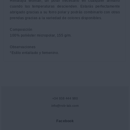
Himalaya Woman, un polar necesario en cualquier armario 
cuando las temperaturas descienden. Estarás perfectamente 
abrigado gracias a su forro polar y podrás combinarlo con otras 
prendas gracias a la variedad de colores disponibles. 

Composición 

100% poliéster micropolar, 155 g/m. 

Observaciones 

*Estilo entallado y femenino.
+34 938 444 980
info@rob-lab.com
Facebook