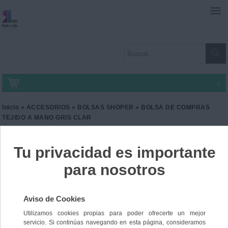
0
Inicio
»
ACCESORIOS
»
BOLSAS SHOPER
» BOLSA DE COMPRAS
TEJIDO A MANO GRIS CLAR
BOLSA DE COMPRAS
TEJIDO A MANO GRIS
CLAR
Ref. DT-KI5205
16,50 €
IVA incl.
13,64 €
IVA no Incl.