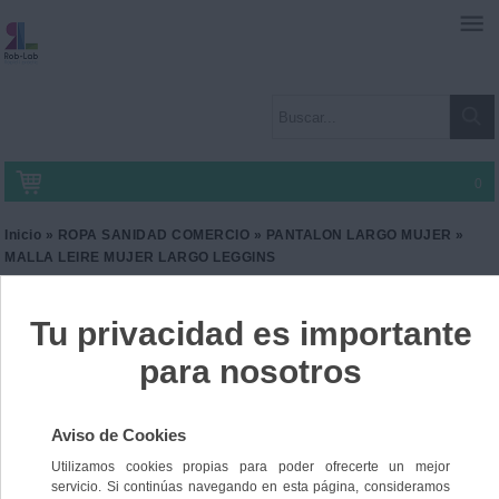
0
Inicio
»
ROPA SANIDAD COMERCIO
»
PANTALON LARGO MUJER
»
MALLA LEIRE MUJER LARGO LEGGINS
MALLA LEIRE MUJER
LARGO LEGGINS
Ref. GF-LG0405
16,00 €
IVA incl.
13,22 €
IVA no Incl.