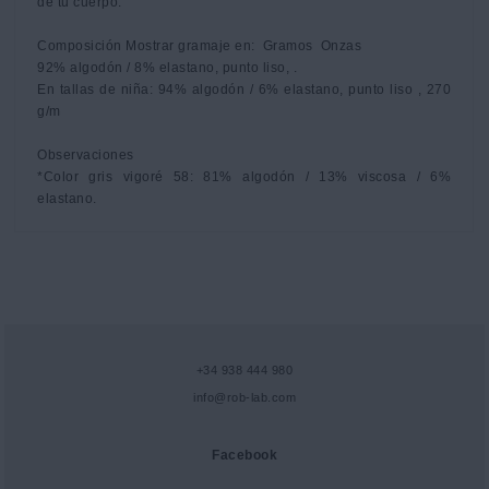
de tu cuerpo.

Composición Mostrar gramaje en:  Gramos  Onzas

92% algodón / 8% elastano, punto liso, .

En tallas de niña: 94% algodón / 6% elastano, punto liso , 270 
g/m

Observaciones

*Color gris vigoré 58: 81% algodón / 13% viscosa / 6% 
elastano.
+34 938 444 980
info@rob-lab.com
Facebook