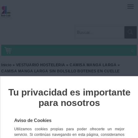
0
Inicio
»
VESTUARIO HOSTELERIA
»
CAMISA MANGA LARGA
»
CAMISA MANGA LARGA SIN BOLSILLO BOTENES EN CUELLE
CAMISA MANGA LARGA
SIN BOLSILLO BOTENES
EN CUELLE
Ref. NW-2113038
48,16 €
IVA incl.
39,80 €
IVA no Incl.