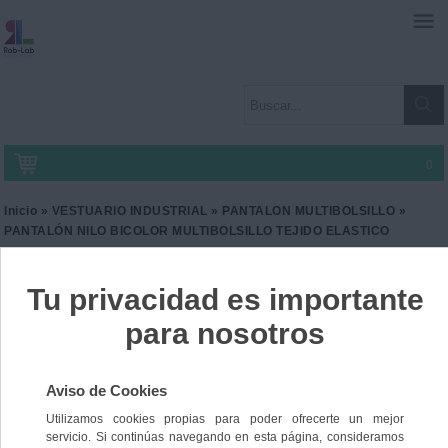
0
Inicio
»
VESTUARIO INDUSTRIAL
»
PANTALON MULTIBOLSILLO
»
PANTALÓN NILO BICOLOR MULTIBOLSILLO TEJIDO ELASTICO
PANTALÓN NILO BICOLOR
MULTIBOLSILLO TEJIDO
ELASTICO
Ref. SG-73PA1482
47,90 €
IVA incl.
39,59 €
IVA no Incl.