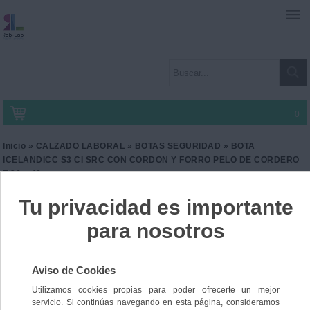
0
Inicio
»
CALZADO LABORAL
»
BOTAS SEGURIDAD
» BOTA
ICELANDICC S3 CI SRC CON CORDON Y FORRO PELO DE CORDERO
T/36 a 48
BOTA ICELANDICC S3 CI
SRC CON CORDON Y
FORRO PELO DE
CORDERO T/36 a 48
Ref. LA-ICELANDICC
169,40 €
IVA incl.