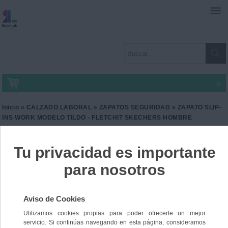
0
Inicio
»
CALZADO LABORAL
»
ZAPATOS SEGURIDAD
» ZAPATO SLIP-
INS WORK MODELO TILDO - FLETCHIT SKECHERS HOMBRE
ZAPATO SLIP-INS WORK
MODELO TILDO -
FLETCHIT SKECHERS
HOMBRE
Ref. UG-SK200206EC
112,55 €
IVA incl.
93,02 €
IVA no Incl.