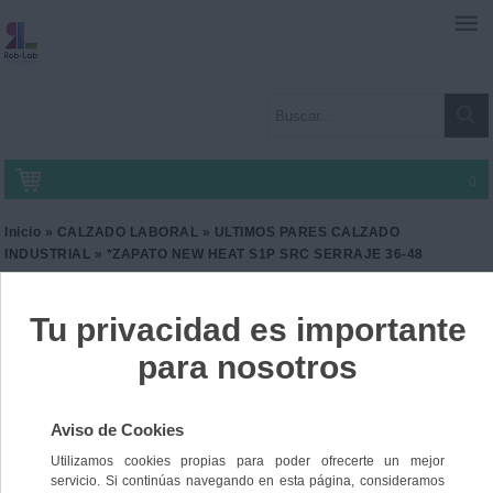
0
Inicio
»
CALZADO LABORAL
»
ULTIMOS PARES CALZADO
INDUSTRIAL
» *ZAPATO NEW HEAT S1P SRC SERRAJE 36-48
*ZAPATO NEW HEAT S1P
SRC SERRAJE 36-48
Ref. JH-86017-1
45,00 €
IVA incl.
60,00 €
Color