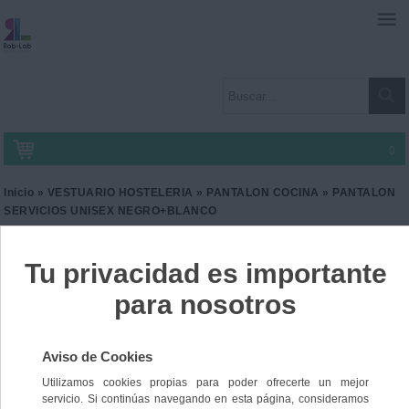
0
Inicio
»
VESTUARIO HOSTELERIA
»
PANTALON COCINA
» PANTALON
SERVICIOS UNISEX NEGRO+BLANCO
PANTALON SERVICIOS
UNISEX NEGRO+BLANCO
Ref. CM-B1426
0,00 €
IVA incl.
19,50 €
Color