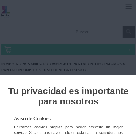
0
Inicio
»
ROPA SANIDAD COMERCIO
»
PANTALON TIPO PIJAMAS
»
PANTALON UNISEX SERVICIO NEGRO SP-XG
PANTALON UNISEX
SERVICIO NEGRO SP-XG
Ref. CD-8201701
23,04 €
IVA incl.
19,04 €
IVA no Incl.