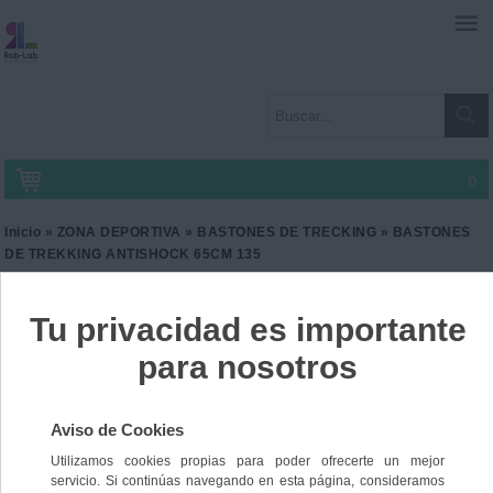
0
Inicio
»
ZONA DEPORTIVA
»
BASTONES DE TRECKING
» BASTONES
DE TREKKING ANTISHOCK 65CM 135
BASTONES DE TREKKING
ANTISHOCK 65CM 135
Ref. CA-KI3001
19,90 €
IVA incl.
16,45 €
IVA no Incl.