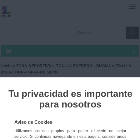
0
Inicio
»
ZONA DEPORTIVA
»
TOALLA ENTRENO - DUCHA
» TOALLA
MICROFIBRA GRANDE 50X90
TOALLA MICROFIBRA
GRANDE 50X90
Ref. CA-TEC46
3,60 €
IVA incl.
2,98 €
IVA no Incl.