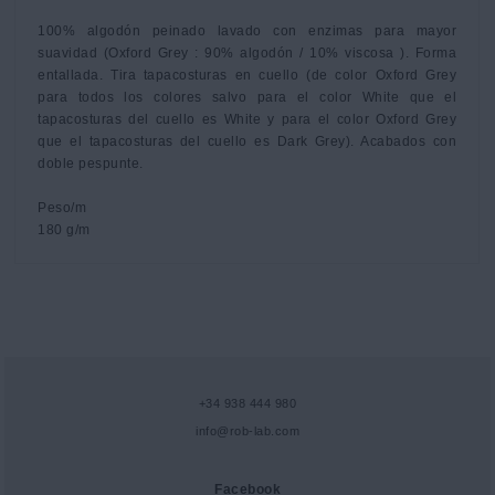
100% algodón peinado lavado con enzimas para mayor 
suavidad (Oxford Grey : 90% algodón / 10% viscosa ). Forma 
entallada. Tira tapacosturas en cuello (de color Oxford Grey 
para todos los colores salvo para el color White que el 
tapacosturas del cuello es White y para el color Oxford Grey 
que el tapacosturas del cuello es Dark Grey). Acabados con 
doble pespunte. 

Peso/m

180 g/m
+34 938 444 980
info@rob-lab.com
Facebook