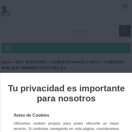
0
Inicio
»
MAS VESTUARIO
»
CAMISETA MANGA LARGA
» CAMISETA
MAN ALG. PEINADO C/PICO M/L S-4
CAMISETA MAN ALG.
PEINADO C/PICO M/L S-4
Ref. CA-K358
13,90 €
IVA incl.
11,49 €
IVA no Incl.