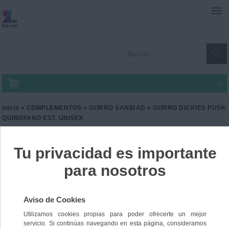
0
Inicio
»
COMPLEMENTOS
»
GORRO SANIDAD
» GORRO DICKIES PUSK
QUIROFANO EST. UNISEX
GORRO DICKIES PUSK
QUIROFANO EST. UNISEX
Ref. TR-DK501_PUSK
16,20 €
IVA incl.
13,39 €
IVA no Incl.