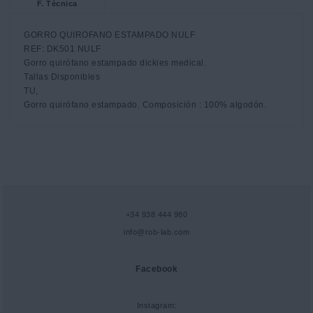
F. Técnica
GORRO QUIROFANO ESTAMPADO NULF

REF: DK501 NULF

Gorro quirófano estampado dickies medical. 

Tallas Disponibles

TU, 

Gorro quirófano estampado. Composición : 100% algodón.
+34 938 444 980
info@rob-lab.com
Facebook
Instagram: