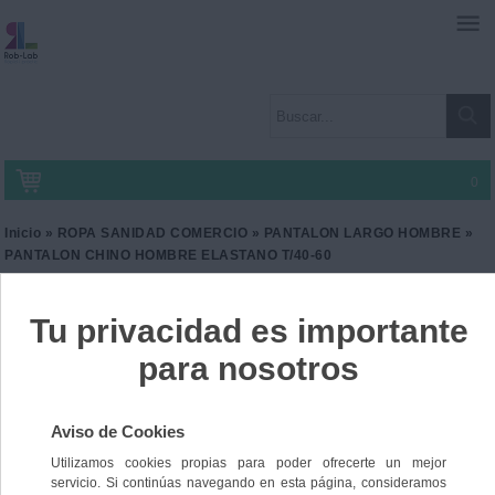
0
Inicio
»
ROPA SANIDAD COMERCIO
»
PANTALON LARGO HOMBRE
»
PANTALON CHINO HOMBRE ELASTANO T/40-60
PANTALON CHINO
HOMBRE ELASTANO T/40-
60
Ref. CD-8545
29,00 €
IVA incl.
54,90 €