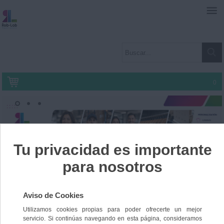
0
Inicio
»
ROPA EMBARAZADA