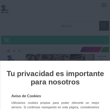
0
Inicio
»
PEDIDOS