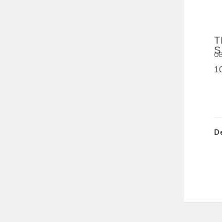
T
S
OB
1
D